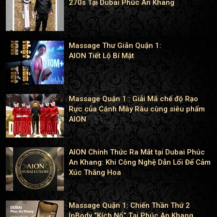
270s Tại Dubai Phúc An Khang
Massage Thư Giãn Quận 1:
AION Tiết Lộ Bí Mật
Massage Quận 1 : Giải Mã chế độ Rạo
Rực của Cánh Mày Râu cùng siêu phẩm
AION
AION Chính Thức Ra Mắt tại Dubai Phúc
An Khang: Khi Công Nghệ Dẫn Lối Để Cảm
Xúc Thăng Hoa
Massage Quận 1: Chiến Thần Thứ 2
InBody “Kích Nổ” Tại Phúc An Khang