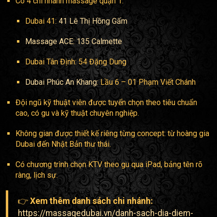
Có 4 chi nhánh massage quận 1:
Dubai 41:
41 Lê Thị Hồng Gấm
Massage ACE
:
135 Calmette
Dubai Tân Định: 54 Đặng Dung
Dubai Phúc An Khang
: Lầu 6 – 01 Phạm Viết Chánh
Đội ngũ kỹ thuật viên được tuyển chọn theo tiêu chuẩn
cao, có gu và kỹ thuật chuyên nghiệp.
Không gian được thiết kế riêng từng concept: từ hoàng gia
Dubai đến Nhật Bản thư thái.
Có chương trình chọn KTV theo gu qua iPad, bảng tên rõ
ràng, lịch sự.
👉
Xem thêm danh sách chi nhánh:
https://massagedubai.vn/danh-sach-dia-diem-