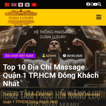
ĂN CHƠI VIỆT NAM
ADMIN
20/05/2025
Top 10 Địa Chỉ Massage
Quận 1 TP.HCM Đông Khách
Nhất
Trang chủ
–
Ăn chơi Việt Nam
–
Top 10 Địa Chỉ Massage
Quận 1 TP.HCM Đông Khách Nhất