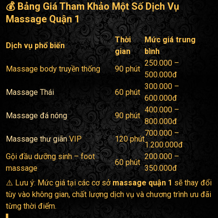
💰 Bảng Giá Tham Khảo Một Số Dịch Vụ
Massage Quận 1
Thời
Mức giá trung
Dịch vụ phổ biến
gian
bình
250.000 –
Massage body truyền thống
90 phút
500.000đ
300.000 –
Massage Thái
60 phút
600.000đ
400.000 –
Massage đá nóng
90 phút
800.000đ
700.000 –
Massage thư giãn
VIP
120 phút
1.200.000đ
Gội đầu dưỡng sinh – foot
200.000 –
60 phút
massage
350.000đ
⚠️ Lưu ý: Mức giá tại các cơ sở
massage quận 1
sẽ thay đổi
tùy vào không gian, chất lượng dịch vụ và chương trình ưu đãi
từng thời điểm.