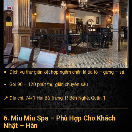
Dịch vụ thư giãn kết hợp ngâm chân lá tía tô – gừng – sả.
Gói 90 – 120 phút thư giãn chuyên sâu.
📍 Địa chỉ: 74/1 Hai Bà Trưng, P. Bến Nghé, Quận 1.
6. Miu Miu Spa – Phù Hợp Cho Khách
Nhật – Hàn