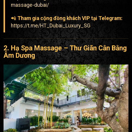
massage-dubai/
📲
Tham gia cộng đồng khách VIP tại Telegram:
https://t.me/HT_Dubai_Luxury_SG
2. Hạ Spa Massage – Thư Giãn Cân Bằng
Âm Dương