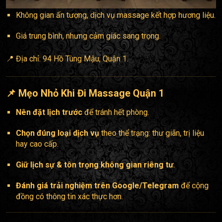
Không gian ấn tượng, dịch vụ massage kết hợp hương liệu.
Giá trung bình, nhưng cảm giác sang trọng.
📍 Địa chỉ: 94 Hồ Tùng Mậu, Quận 1.
📌 Mẹo Nhỏ Khi Đi Massage Quận 1
Nên đặt lịch trước
để tránh hết phòng.
Chọn đúng loại dịch vụ
theo thể trạng: thư giãn, trị liệu
hay cao cấp.
Giữ lịch sự & tôn trọng không gian riêng tư
.
Đánh giá trải nghiệm trên Google/Telegram
để cộng
đồng có thông tin xác thực hơn.