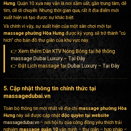
Hưng
. Quận 10 xưa nay vẫn là nơi sầm uất, gần trung tâm, dễ
tìm, dễ di chuyển. Nhưng thời gian qua, rất ít địa điểm mới
xuất hiện và tạo được sự khác biệt.
Và chính vì vậy, sự xuất hiện của một sân chơi mới tại
massage phường Hòa Hưng
được kỳ vọng sẽ trở thành “cú
hích” cho bản đồ thư giãn của khu vực này.
👉 Xem thêm Dàn KTV Nóng Bỏng tại hệ thống
massage Dubai Luxury
–
Tại Đây
👉 Đặt Lịch massage tại
Dubai Luxury
–
Tại Đây
5. Cập nhật thông tin chính thức tại
massagedubai.vn
Toàn bộ thông tin mới nhất về địa chỉ
massage phường Hòa
Hưng
này sẽ được cập nhật
độc quyền tại website
massagedubai.vn
– nơi hội tụ của cộng đồng yêu thích trải
nghiệm
massage quận 10
văn minh – thư giãn – hợp pháp –