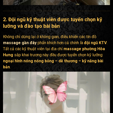
2. Đội ngũ kỹ thuật viên được tuyển chọn kỹ
lưỡng và đào tạo bài bản
Không chỉ dừng lại ở không gian, điều khiến các tín đồ
massage gần đây
phấn khích hơn cả chính là
đội ngũ KTV
.
Tất cả các kỹ thuật viên tại địa chỉ
massage phường Hòa
Hưng
sắp khai trương này đều được tuyển chọn kỹ lưỡng:
ngoại hình nóng nóng bỏng – dễ thương – kỹ năng bài
bản
.