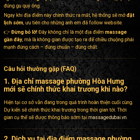
đúng gu quý ông.
Ngay khi địa điểm này chính thức ra mắt, hệ thống sẽ mở
đặt
lịch sớm
, ưu tiên cho những anh em đã follow website.
👉
Đừng bỏ lỡ!
Đây không chỉ là một địa điểm
massage
gần đây
, mà là không gian được tạo ra để chiều chuộng phái
mạnh đúng cách – đúng chuẩn – đúng chất.
Câu hỏi thường gặp (FAQ)
1. Địa chỉ
massage phường Hòa Hưng
mới sẽ chính thức khai trương khi nào?
Hiện tại cơ sở vẫn đang trong quá trình hoàn thiện cuối cùng.
Dự kiến sẽ chính thức khai trương trong thời gian tới. Thời
gian cụ thể sẽ được thông báo sớm tại
massagedubai.vn
.
2. Dịch vụ tại địa điểm
massage phường