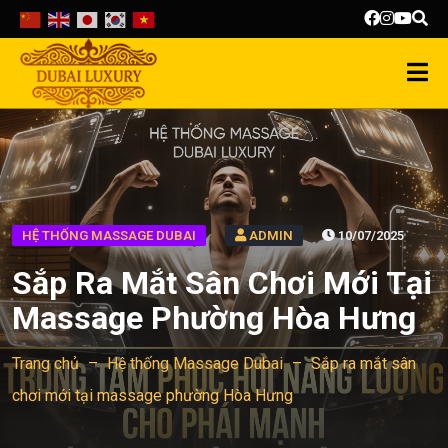
HỆ THỐNG MASSAGE DUBAI
ADMIN
10/07/2025
Sắp Ra Mắt Sân Chơi Mới Tại
Massage Phường Hòa Hưng
Trang chủ
–
Hệ thống Massage Dubai
–
Sắp ra mắt sân
chơi mới tại massage phường Hòa Hưng