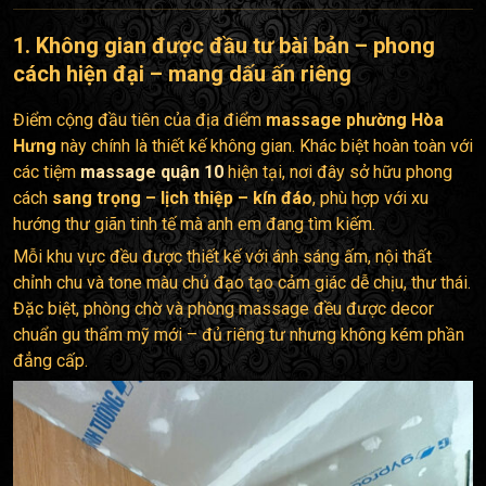
1. Không gian được đầu tư bài bản – phong
cách hiện đại – mang dấu ấn riêng
Điểm cộng đầu tiên của địa điểm
massage phường Hòa
Hưng
này chính là thiết kế không gian. Khác biệt hoàn toàn với
các tiệm
massage quận 10
hiện tại, nơi đây sở hữu phong
cách
sang trọng – lịch thiệp – kín đáo
, phù hợp với xu
hướng thư giãn tinh tế mà anh em đang tìm kiếm.
Mỗi khu vực đều được thiết kế với ánh sáng ấm, nội thất
chỉnh chu và tone màu chủ đạo tạo cảm giác dễ chịu, thư thái.
Đặc biệt, phòng chờ và phòng massage đều được decor
chuẩn gu thẩm mỹ mới – đủ riêng tư nhưng không kém phần
đẳng cấp.