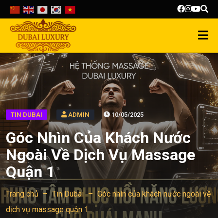
TIN DUBAI
ADMIN
10/05/2025
Góc Nhìn Của Khách Nước
Ngoài Về Dịch Vụ Massage
Quận 1
Trang chủ
–
Tin Dubai
–
Góc nhìn của khách nước ngoài về
dịch vụ massage quận 1