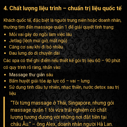
4. Chất lượng liệu trình – chuẩn trị liệu quốc tế
Khách quốc tế, đặc biệt là người trung niên hoặc doanh nhân,
thường tìm đến massage quận 1 để giải quyết tình trạng:
Mỏi vai gáy do ngồi làm việc lâu
Jetlag (lệch múi giờ, mất ngủ)
Căng cơ sau khi đi bộ nhiều
Đau lưng do di chuyển dài
Các spa có thể ghi điểm nếu thiết kế gói trị liệu 60 – 90 phút
có quy trình rõ ràng, nhấn vào:
Massage thư giãn
sâu
Bấm huyệt giải tỏa áp lực cổ – vai – lưng
Sử dụng tinh dầu tự nhiên, nhạc thiền, nước detox sau trị
liệu
“Tôi từng massage ở Thái, Singapore, nhưng gói
massage quận 1 tôi vừa trải nghiệm có chất
lượng tương đương với những nơi đắt tiền tại
châu Âu.” – ông Alex, doanh nhân người Hà Lan.