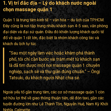
1. Vị trí đắc địa – Lý do khách nước ngoài
chọn massage quận 1
Quận 1 là trung tâm kinh tế – văn hóa – du lịch của TP.HCM.
Đây cũng là nơi tập trung nhiều khách sạn 4-5 sao, văn phòng
đại diện và đại sứ quán. Điều đó khiến lượng khách quốc tế
đổ về quận 1 rất lớn, đặc biệt là nhóm khách công tác và
khách du lịch tự túc.
“Sau một ngày làm việc hoặc khám phá thành
phố, tôi chỉ cần bước vài trăm mét từ khách sạn
là đã tìm được một nơi massage quận 1 chuyên
nghiệp, sạch sẽ và thư giãn đúng chuẩn.” – Ôngị
Tatsuki, du khách người Nhật chia sẻ.
Ngoài yếu tố gần trung tâm, các cơ sở massage quận 1 còn
sở hữu lợi thế về giao thông thuận tiện, dễ đón taxi, gần các
tuyến đường lớn như Lê Thánh Tôn, Nguyễn Huệ, Nam Kỳ Khởi
Nghĩa, Calmette…