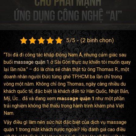
5/5 - (2 bình chọn)
“Tôi đã đi công tác khắp Đông Nam Á, nhưng cảm giác sau
buổi
massage quận 1
ở Sài Gòn thực sự khiến tôi muốn quay
lại lần nữa.” – đó là chia sẻ chân thật từ ông Thomas R., một
doanh nhân người Đức từng ghé TP.HCM ba lần chỉ trong
vòng một năm. Không chỉ ông Thomas, ngày càng nhiều du
khách quốc tế, đặc biệt là khách đến từ Hàn Quốc, Nhật Bản,
Mỹ, Úc… đã và đang xem
massage quận 1
như một phần
trải nghiệm không thể thiếu trong hành trình khám phá Việt
Nam.
Vậy điều gì làm nên sức hút đặc biệt của dịch vụ massage
quận 1 trong mắt khách nước ngoài? Họ đánh giá cao điều