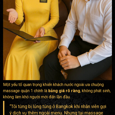
Một yếu tố quan trọng khiến khách nước ngoài ưa chuộng
massage quận 1 chính là
bảng giá rõ ràng
, không phát sinh,
không làm khó người mới đến lần đầu.
“Tôi từng bị lúng túng ở Bangkok khi nhân viên gợi
ý dịch vụ thêm ngoài menu. Nhưng tại massage