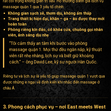
rất coi trọng không gian trị liệu. Họ thường đánh giá dịch vụ
massage quận 1 qua 3 yếu tố chính:
Không gian sạch sẽ, thơm dịu, không ẩm thấp
Trang thiết bị hiện đại, khăn – ga – áo được thay mới
hoàn toàn
Phòng riêng kín đáo, có khóa cửa, chuông gọi nhân
viên, ánh sáng dịu nhẹ
“Tôi cảm thấy an tâm khi bước vào phòng
massage quận 1. Mọi thứ đều ngăn nắp, kỹ thuật
viên rất nhẹ nhàng, lịch sự và biết giữ khoảng
cách.” – ông David Lee, kỹ sư người Hàn Quốc.
Riêng tư và lịch sự là yếu tố giúp massage quận 1 vượt qua
được những e ngại về định kiến khi nhắc đến massage ở
châu Á.
3. Phong cách phục vụ – nơi East meets West